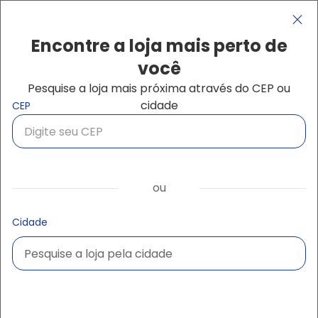
Pular para o conteúdo principal
Navegação principal
close
Encontre a loja mais perto de
você
Pesquise a loja mais próxima através do CEP ou
Buscar produtos
cidade
CEP
Início
Nossas lojas
Encontre a loja mais perto de você
ou
Temos lojas por todo o Brasil e também na
Argentina, Paraguai e Uruguai. Nossa meta é
Cidade
alcançar
1.000 lojas até 2026.
CEP
Pesquise a loja pela cidade
Pesquise a loja pela cidade
ou